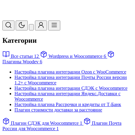
Категории
Все статьи
12
Wordpress и Woocommerce
6
Плагины Woodev
6
Настройка плагина интеграции Ozon с WooCommerce
Настройка плагина интеграции Почты России версии
1.2+ с Woocommerce
Настройка плагина интеграции СДЭК с Woocommerce
Настройка плагина интеграции Яндекс.Доставки с
Woocommerce
Настройка плагина Рассрочки и кредиты от Т-Банк
Плагин стоимости доставки за расстояние
Плагин СДЭК для Woocommerce
1
Плагин Почта
России для Woocommerce
1