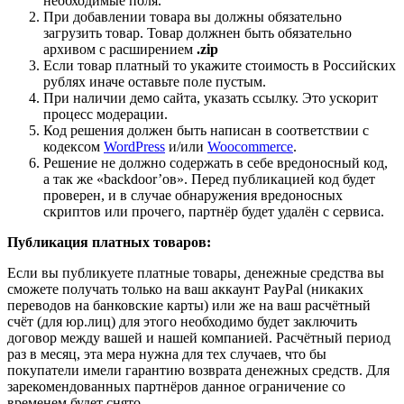
необходимые поля.
При добавлении товара вы должны обязательно
загрузить товар. Товар должнен быть обязательно
архивом с расширением
.zip
Если товар платный то укажите стоимость в Российских
рублях иначе оставьте поле пустым.
При наличии демо сайта, указать ссылку. Это ускорит
процесс модерации.
Код решения должен быть написан в соответствии с
кодексом
WordPress
и/или
Woocommerce
.
Решение не должно содержать в себе вредоносный код,
а так же «backdoor’ов». Перед публикацией код будет
проверен, и в случае обнаружения вредоносных
скриптов или прочего, партнёр будет удалён с сервиса.
Публикация платных товаров:
Если вы публикуете платные товары, денежные средства вы
сможете получать только на ваш аккаунт PayPal (никаких
переводов на банковские карты) или же на ваш расчётный
счёт (для юр.лиц) для этого необходимо будет заключить
договор между вашей и нашей компанией. Расчётный период
раз в месяц, эта мера нужна для тех случаев, что бы
покупатели имели гарантию возврата денежных средств. Для
зарекомендованных партнёров данное ограничение со
временем будет снято.