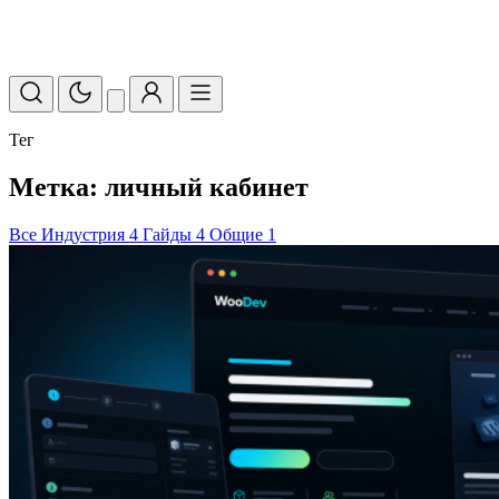
Тег
Метка: личный кабинет
Все
Индустрия
4
Гайды
4
Общие
1